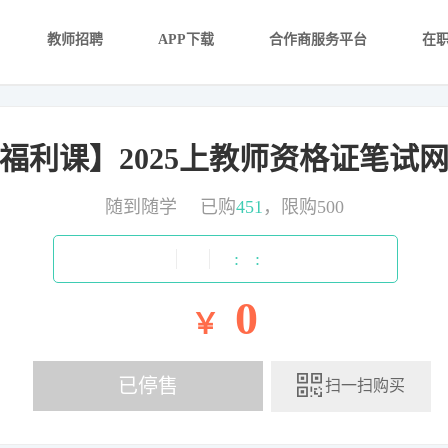
教师招聘
APP下载
合作商服务平台
在
福利课】2025上教师资格证笔试
随到随学
已购
451
，限购500
:
:
0
￥
已停售
扫一扫购买