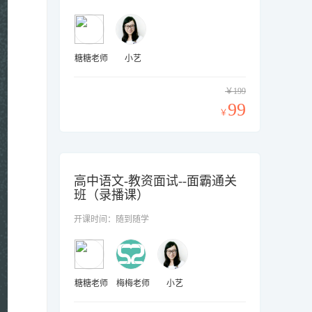
糖糖老师
小艺
￥199
99
￥
高中语文-教资面试--面霸通关
班（录播课）
开课时间：随到随学
糖糖老师
梅梅老师
小艺