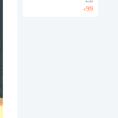
￥199
99
￥